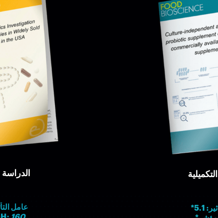
الدراسة ا
لتكميلية
عامل التأثير:
* 5.1
مؤشر-H:
160