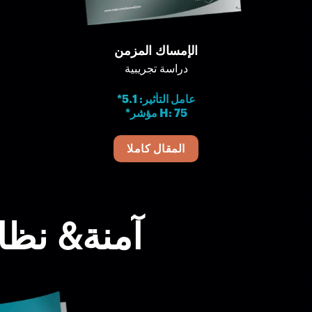
الإمساك المزمن
دراسة تجريبية
*عامل التأثير: 5.1
*مؤشر H: 75
المقال كاملا
آمنة& نظا