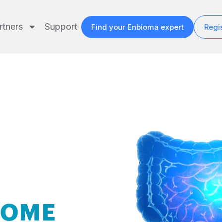
rtners
Support
Find your Enbioma expert
Regis
IOME