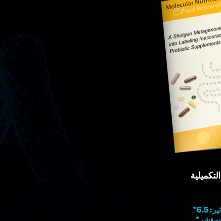
لتكميلية
* 6.5
*