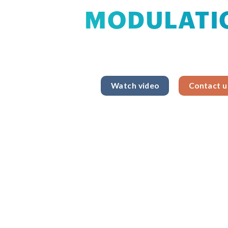
MODULATI
with clinical validat
Watch video
Contact u