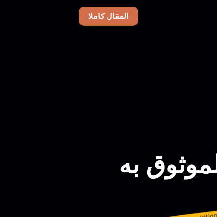
المقال كاملا
موثوق به