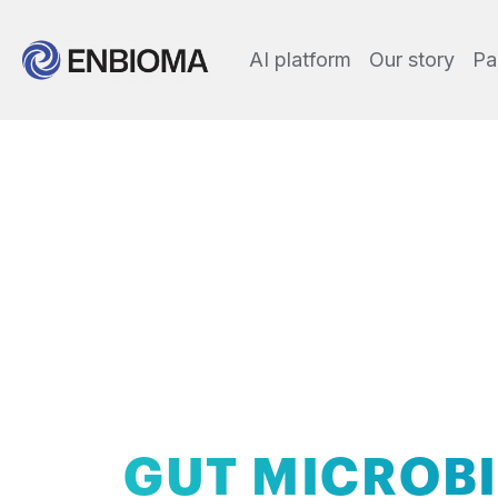
AI platform
Our story
Pa
AI-powered
GUT MICROB