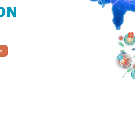
ON
ion
s