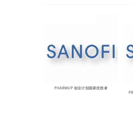
PHARMUP 创业计划国家优胜者
OS PREMIOS LAB
P
EJOR INNOVACIÓN
AUTOMATIZACIÓN