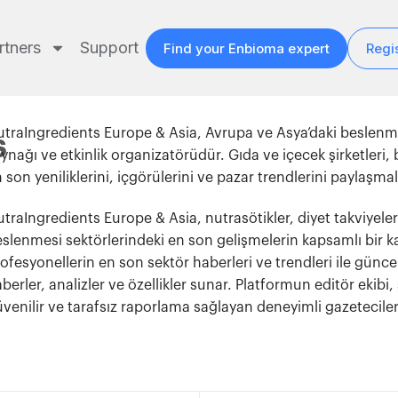
rtners
Support
Find your Enbioma expert
Regis
traIngredients Europe & Asia, Avrupa ve Asya’daki beslenme
S
ynağı ve etkinlik organizatörüdür. Gıda ve içecek şirketleri, b
 son yeniliklerini, içgörülerini ve pazar trendlerini paylaşmal
traIngredients Europe & Asia, nutrasötikler, diyet takviyeler
slenmesi sektörlerindeki en son gelişmelerin kapsamlı bir k
ofesyonellerin en son sektör haberleri ve trendleri ile günc
berler, analizler ve özellikler sunar. Platformun editör ekib
venilir ve tarafsız raporlama sağlayan deneyimli gazeteciler,