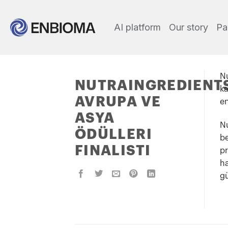
AI platform
Our story
Pa
Nu
NUTRAINGREDIENT
ka
AVRUPA VE
en
ASYA
Nu
ÖDÜLLERI
be
FINALISTI
pr
ha
gü