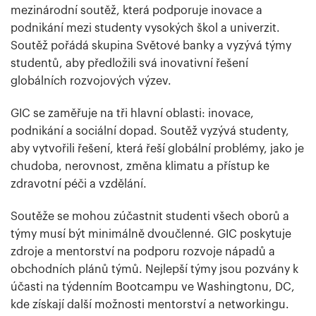
mezinárodní soutěž, která podporuje inovace a
podnikání mezi studenty vysokých škol a univerzit.
Soutěž pořádá skupina Světové banky a vyzývá týmy
studentů, aby předložili svá inovativní řešení
globálních rozvojových výzev.
GIC se zaměřuje na tři hlavní oblasti: inovace,
podnikání a sociální dopad. Soutěž vyzývá studenty,
aby vytvořili řešení, která řeší globální problémy, jako je
chudoba, nerovnost, změna klimatu a přístup ke
zdravotní péči a vzdělání.
Soutěže se mohou zúčastnit studenti všech oborů a
týmy musí být minimálně dvoučlenné. GIC poskytuje
zdroje a mentorství na podporu rozvoje nápadů a
obchodních plánů týmů. Nejlepší týmy jsou pozvány k
účasti na týdenním Bootcampu ve Washingtonu, DC,
kde získají další možnosti mentorství a networkingu.