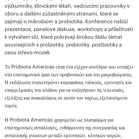
výzkumníky, klinickými lékaři, vedoucími pracovníky v
oboru a dalšími zúčastněnými stranami, které se
zajímají o mikrobiom a probiotika. Konference nabízí
prezentace, panelové diskuse, workshopy a příležitosti
k vytváření sítí, které pokrývají širokou škálu témat
souvisejících s probiotiky, prebiotiky, postbiotiky a
osou střevo-mozek.
Το Probiota Americas είναι ένα εξέχον συνέδριο που εστιάζει
στα επιστημονικά όρια των προβιοτικών και του μικροβιώματος.
Η εκδήλωση συγκεντρώνει κορυφαίους ειδικούς, ερευνητές και
επαγγελματίες του κλάδου για να συζητήσουν τις τελευταίες
εξελίξεις και ανακαλύψεις σε αυτόν τον ταχέως εξελισσόμενο
τομέα.
Η Probiota Americas χρησιμεύει ως πλατφόρμα για
επιστημονικές ανταλλαγές, ενθάρρυνση της συνεργασίας και
ανταλλαγής γνώσεων μεταξύ ερευνητών, κλινικών ιατρών,