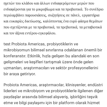
ηγετών του κλάδου και άλλων ενδιαφερόμενων μερών που
ενδιαφέρονται για το μικροβίωμα και τα προβιοτικά. Το συνέδριο
περιλαμβάνει παρουσιάσεις, συζητήσεις σε πάνελ, εργαστήρια
και ευκαιρίες δικτύωσης, καλύπτοντας ένα ευρύ φάσμα θεμάτων
που σχετίζονται με τα προβιοτικά, τα πρεβιοτικά, τα μεταβιοτικά
και τον άξονα εντέρου-εγκεφάλου.
test Probiota Americas, probiyotiklerin ve
mikrobiyomun bilimsel sınırlarına odaklanan önemli bir
konferanstır. Etkinlik, hızla gelişen bu alandaki en son
gelişmeleri ve keşifleri tartışmak üzere önde gelen
uzmanları, araştırmacıları ve sektör profesyonellerini
bir araya getiriyor.
Probiota Americas, araştırmacılar, klinisyenler, endüstri
liderleri ve mikrobiyom ve probiyotiklerle ilgilenen diğer
paydaşlar arasında bilimsel alışveriş, işbirliğini teşvik
etme ve bilgi paylaşımı için bir platform olarak hizmet