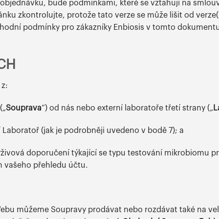
u objednávku, bude podmínkami, které se vztahují na smlou
ku zkontrolujte, protože tato verze se může lišit od verze(-í
hodní podmínky pro zákazníky Enbiosis v tomto dokumentu o
CH
 z:
(„
Souprava
“) od nás nebo externí laboratoře třetí strany („
L
 Laboratoř (jak je podrobněji uvedeno v bodě 7); a
výživová doporučení týkající se typu testování mikrobiomu p
m vašeho přehledu účtu.
bu můžeme Soupravy prodávat nebo rozdávat také na velet