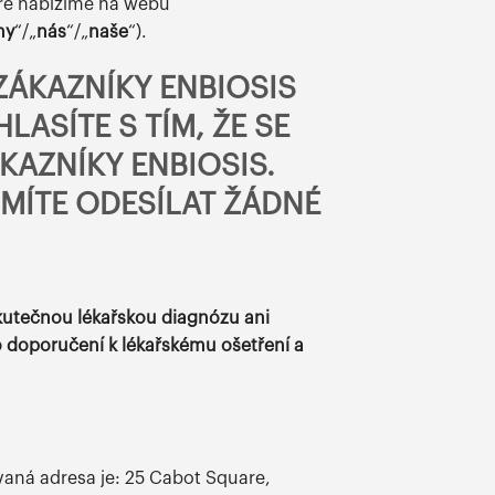
eré nabízíme na webu
my
“/„
nás
“/„
naše
“).
ZÁKAZNÍKY ENBIOSIS
ASÍTE S TÍM, ŽE SE
KAZNÍKY ENBIOSIS.
MÍTE ODESÍLAT ŽÁDNÉ
skutečnou lékařskou diagnózu ani
o doporučení k lékařskému ošetření a
ovaná adresa je: 25 Cabot Square,