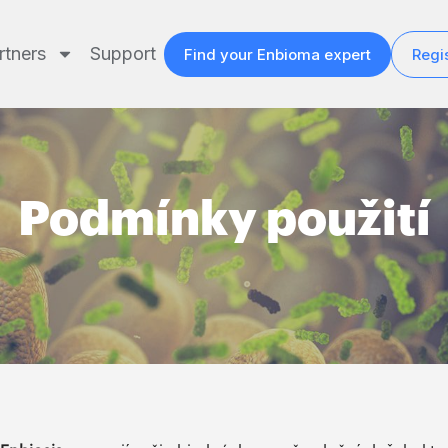
rtners
Support
Find your Enbioma expert
Regis
Podmínky použití