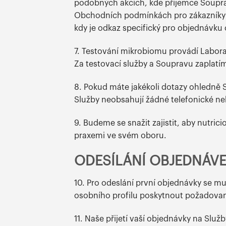
podobných akcích, kde příjemce Souprav
Obchodních podmínkách pro zákazníky E
kdy je odkaz specifický pro objednávku 
7. Testování mikrobiomu provádí Labora
Za testovací služby a Soupravu zaplatí
8. Pokud máte jakékoli dotazy ohledně S
Služby neobsahují žádné telefonické n
9. Budeme se snažit zajistit, aby nutric
praxemi ve svém oboru.
ODESÍLÁNÍ OBJEDNÁVE
10. Pro odeslání první objednávky se mu
osobního profilu poskytnout požadova
11. Naše přijetí vaší objednávky na Slu