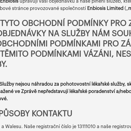
Enbiosis
upravují vaši objednávku a naše plnění služeb, kt
ebové stránce provozované společností
Enbiosis Limited
(„
I TYTO OBCHODNÍ PODMÍNKY PRO 
OBJEDNÁVKY NA SLUŽBY NÁM SOUHL
 OBCHODNÍMI PODMÍNKAMI PRO ZÁ
TĚMITO PODMÍNKAMI VÁZÁNI, NES
Y.
e Služby nejsou náhradou za pohotovostní lékařské služby, 
sažené ve Zprávě nepředstavují lékařské poradenství a/neb
ové.
ZPŮSOBY KONTAKTU
 a Walesu. Naše registrační číslo je 13111010 a naše registr