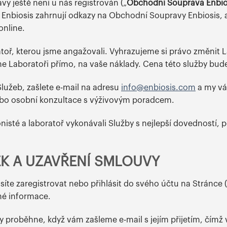
y ještě není u nás registrován („
Obchodní Souprava Enbio
nbiosis zahrnují odkazy na Obchodní Soupravy Enbiosis, a
online.
toř, kterou jsme angažovali. Vyhrazujeme si právo změnit
me Laboratoři přímo, na vaše náklady. Cena této služby bu
lužeb, zašlete e-mail na adresu
info@enbiosis.com
a my vá
ebo osobní konzultace s výživovým poradcem.
ionisté a laboratoř vykonávali Služby s nejlepší dovedností, 
K A UZAVŘENÍ SMLOUVY
síte zaregistrovat nebo přihlásit do svého účtu na Stránce (
né informace.
žby proběhne, když vám zašleme e-mail s jejím přijetím, čí