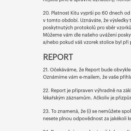
20. Platnost Kitu vyprší po 60 dnech od
v tomto období. Uznáváte, že výsledky te
poskytnutých protokolů pro sběr vzork
Můžeme vám dle našeho uvážení poskytn
a/nebo pokud váš vzorek stolice byl při p
REPORT
21. Očekáváme, že Report bude obvykle k
Oznámíme vám e-mailem, že vaše přihlaš
22. Report je připraven výhradně na zák
lékařským záznamům. Ačkoliv je přizpů
23. To znamená, že (i) se nemůžete spo
nesete plnou odpovědnost za jakékoli kr