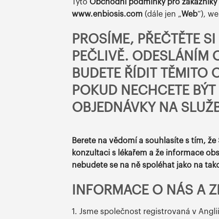
Tyto
Obchodní podmínky pro zákazníky 
www.enbiosis.com
(dále jen „
Web
“), w
PROSÍME, PŘEČTĚTE S
PEČLIVĚ. ODESLÁNÍM 
BUDETE ŘÍDIT TĚMITO
POKUD NECHCETE BÝT 
OBJEDNÁVKY NA SLUŽB
Berete na vědomí a souhlasíte s tím, ž
konzultaci s lékařem a že informace ob
nebudete se na ně spoléhat jako na tak
INFORMACE O NÁS A 
1. Jsme společnost registrovaná v Anglii