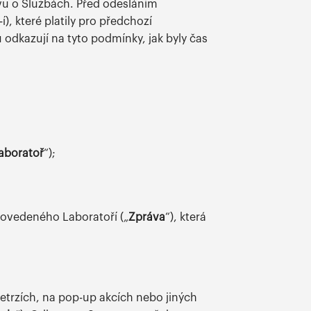
vu o Službách. Před odesláním
), které platily pro předchozí
dkazují na tyto podmínky, jak byly čas
aboratoř
“);
rovedeného Laboratoří („
Zpráva
“), která
rzích, na pop-up akcích nebo jiných