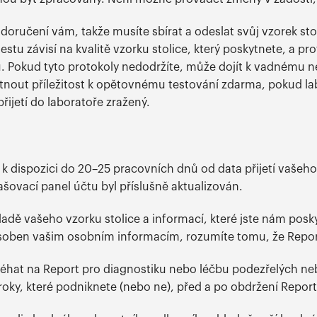
 doručení vám, takže musíte sbírat a odeslat svůj vzorek s
stu závisí na kvalitě vzorku stolice, který poskytnete, a p
ů. Pokud tyto protokoly nedodržíte, může dojít k vadnému 
out příležitost k opětovnému testování zdarma, pokud la
řijetí do laboratoře zražený.
 dispozici do 20–25 pracovních dnů od data přijetí vašeho 
ovací panel účtu byl příslušně aktualizován.
ladě vašeho vzorku stolice a informací, které jste nám posk
soben vašim osobním informacím, rozumíte tomu, že Repor
léhat na Report pro diagnostiku nebo léčbu podezřelých neb
oky, které podniknete (nebo ne), před a po obdržení Reportu