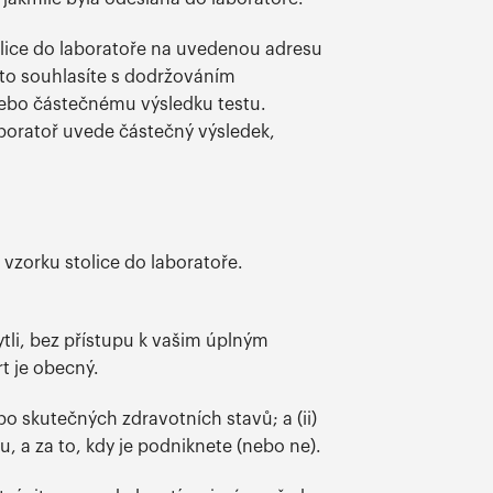
tolice do laboratoře na uvedenou adresu
roto souhlasíte s dodržováním
nebo částečnému výsledku testu.
boratoř uvede částečný výsledek,
vzorku stolice do laboratoře.
ytli, bez přístupu k vašim úplným
t je obecný.
o skutečných zdravotních stavů; a (ii)
, a za to, kdy je podniknete (nebo ne).