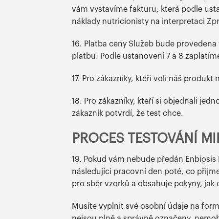
vám vystavíme fakturu, která podle usta
náklady nutricionisty na interpretaci Zp
16. Platba ceny Služeb bude provedena
platbu. Podle ustanovení 7 a 8 zaplatím
17. Pro zákazníky, kteří volí náš produk
18. Pro zákazníky, kteří si objednali je
zákazník potvrdí, že test chce.
PROCES TESTOVÁNÍ M
19. Pokud vám nebude předán Enbiosis R
následující pracovní den poté, co přijm
pro sběr vzorků a obsahuje pokyny, jak o
Musíte vyplnit své osobní údaje na formu
nejsou plně a správně označeny, nemoh