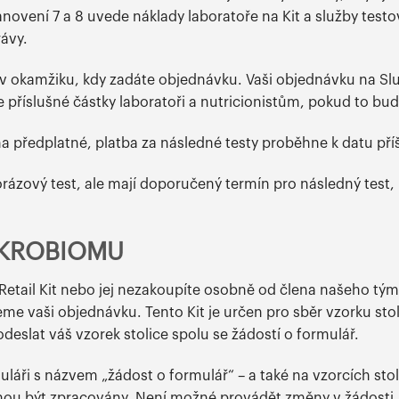
novení 7 a 8 uvede náklady laboratoře na Kit a služby testo
rávy.
 v okamžiku, kdy zadáte objednávku. Vaši objednávku na 
e příslušné částky laboratoři a nutricionistům, pokud to bu
t na předplatné, platba za následné testy proběhne k datu p
dnorázový test, ale mají doporučený termín pro následný test
IKROBIOMU
etail Kit nebo jej nezakoupíte osobně od člena našeho tý
eme vaši objednávku. Tento Kit je určen pro sběr vzorku sto
deslat váš vzorek stolice spolu se žádostí o formulář.
láři s názvem „žádost o formulář“ – a také na vzorcích stoli
ou být zpracovány. Není možné provádět změny v žádosti, j