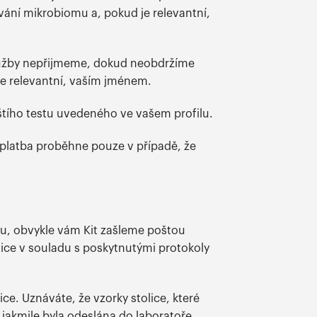
vání mikrobiomu a, pokud je relevantní,
Služby nepřijmeme, dokud neobdržíme
de relevantní, vaším jménem.
říštího testu uvedeného ve vašem profilu.
, platba proběhne pouze v případě, že
mu, obvykle vám Kit zašleme poštou
lice v souladu s poskytnutými protokoly
ce. Uznáváte, že vzorky stolice, které
akmile byla odeslána do laboratoře.