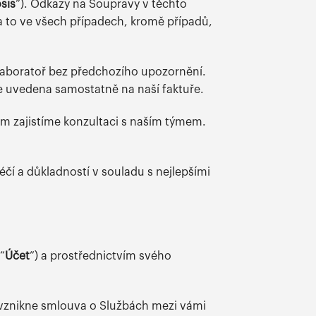
sis
“). Odkazy na Soupravy v těchto
 to ve všech případech, kromě případů,
 Laboratoř bez předchozího upozornění.
de uvedena samostatně na naší faktuře.
m zajistíme konzultaci s naším týmem.
péčí a důkladností v souladu s nejlepšími
“
Účet
”) a prostřednictvím svého
mž vznikne smlouva o Službách mezi vámi