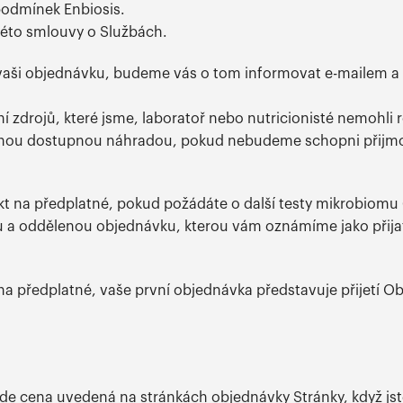
podmínek Enbiosis.
 této smlouvy o Službách.
vaši objednávku, budeme vás o tom informovat e-mailem 
 zdrojů, které jsme, laboratoř nebo nutricionisté nemohli
edinou dostupnou náhradou, pokud nebudeme schopni přijmo
dukt na předplatné, pokud požádáte o další testy mikrobiom
u a oddělenou objednávku, kterou vám oznámíme jako přija
kt na předplatné, vaše první objednávka představuje přijetí
ude cena uvedená na stránkách objednávky Stránky, když js