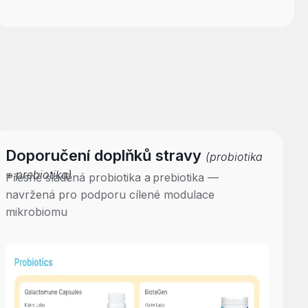
Doporučení doplňků stravy
(probiotika
+ prebiotika)
Přesně sladěná probiotika a prebiotika —
navržená pro podporu cílené modulace
mikrobiomu