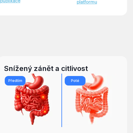
publikace
platformu
Snížený zánět a citlivost
Předtím
Poté