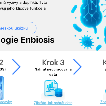
lánů výživy a doplňků. Tyto
ují jeho klíčové funkce a
nerskou ukázku
ogie Enbiosis
2
Krok 3
NGS)
Nahrát neopracovaná
data
žadavky
Zob
Zjistěte, jak nahrát data