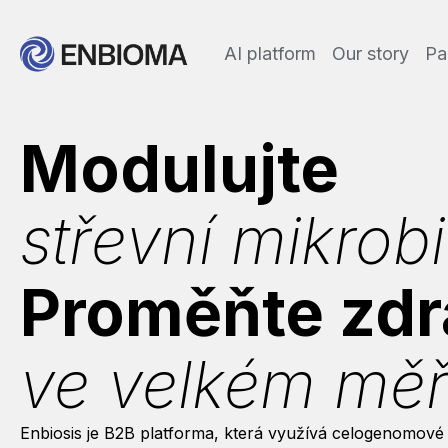
AI platform
Our story
Pa
Modulujte
střevní mikrob
Proměňte zdr
ve velkém měří
Enbiosis je B2B platforma, která využívá celogenomov