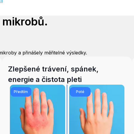
ta
 mikrobů.
ikroby a přinášely měřitelné výsledky.
Zlepšené trávení, spánek,
energie a čistota pleti
Předtím
Poté