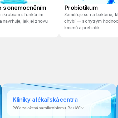
o s onemocněním
Probiotikum
mikrobiom s funkčním
Zaměřuje se na bakterie, 
a navrhuje, jak jej znovu
chybí — s chytrým hodno
kmenů a prebiotik.
Kliniky a lékařská centra
Péče založená na mikrobiomu. Bez léčiv.