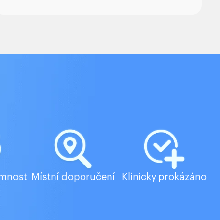
omnost
Místní doporučení
Klinicky prokázáno