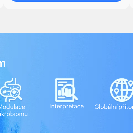
ým
Interpretace
Modulace
Globální přít
ikrobiomu