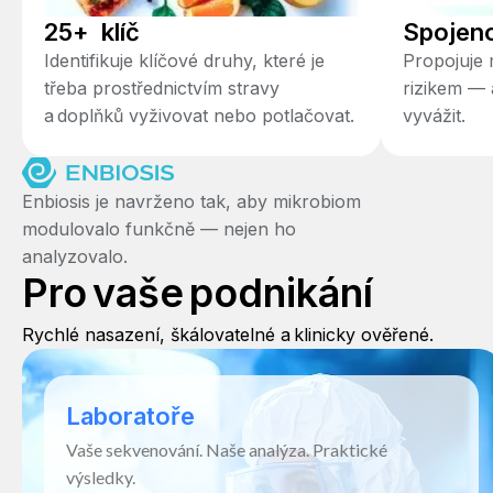
25+ klíč
Spojen
Identifikuje klíčové druhy, které je
Propojuje 
třeba prostřednictvím stravy
rizikem — 
a doplňků vyživovat nebo potlačovat.
vyvážit.
Enbiosis je navrženo tak, aby mikrobiom
modulovalo funkčně — nejen ho
analyzovalo.
Pro vaše podnikání
Rychlé nasazení, škálovatelné a klinicky ověřené.
Laboratoře
Vaše sekvenování. Naše analýza. Praktické
výsledky.