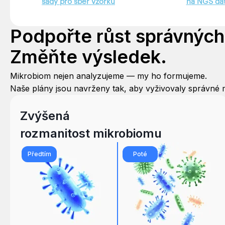
sady pro sběr vzorků
na NGS da
Podpořte růst správných
Změňte výsledek.
Mikrobiom nejen analyzujeme — my ho formujeme.
Naše plány jsou navrženy tak, aby vyživovaly správné m
Zvýšená
rozmanitost mikrobiomu
Předtím
Poté