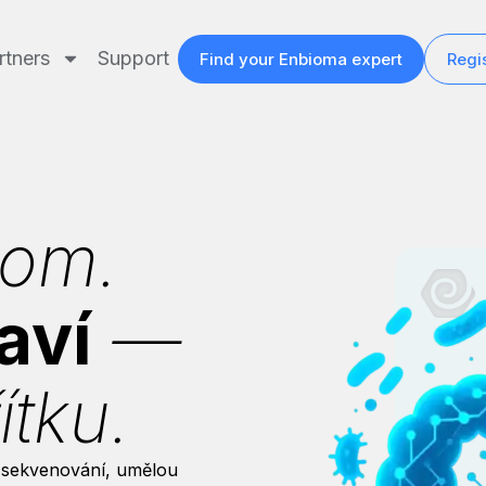
rtners
Support
Find your Enbioma expert
Regis
iom.
aví
—
tku.
é sekvenování, umělou