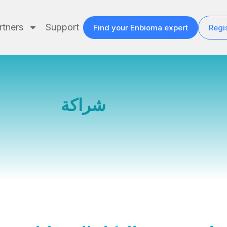
rtners
Support
Find your Enbioma expert
Regis
شراكة