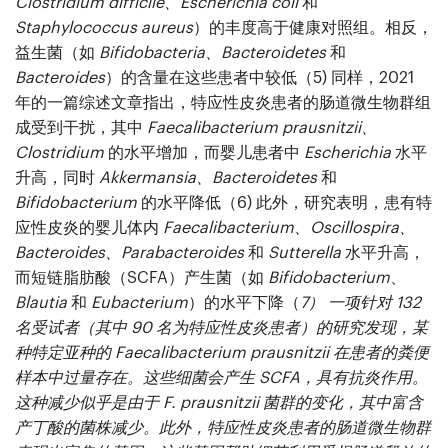
Clostridium difficile、Escherichia coli
和
Staphylococcus aureus
）的丰度高于健康对照组。相反，
益生菌（如
Bifidobacteria、Bacteroidetes
和
Bacteroides
）的含量在这些患者中较低（
5)
同样，2021
年的一篇综述文章指出，特应性皮炎患者的肠道微生物群组
成受到干扰，其中
Faecalibacterium prausnitzii、
Clostridium
的水平增加，而婴儿患者中
Escherichia
水平
升高，同时
Akkermansia、Bacteroidetes
和
Bifidobacterium
的水平降低（
6)
此外，研究表明，患有特
应性皮炎的婴儿体内
Faecalibacterium、Oscillospira、
Bacteroides、Parabacteroides
和
Sutterella
水平升高，
而短链脂肪酸（SCFA）产生菌（如
Bifidobacterium
、
Blautia
和
Eubacterium
）的水平下降（
7）
一项针对 132
名受试者（其中 90 名为特应性皮炎患者）的研究发现，某
种特定亚种的
Faecalibacterium prausnitzii
在患者的粪便
样本中过量存在。这些细菌会产生 SCFA，具有抗炎作用。
这种减少似乎是由于
F. prausnitzii
菌群的变化，其中富含
产丁酸的菌株减少。此外，特应性皮炎患者的肠道微生物群