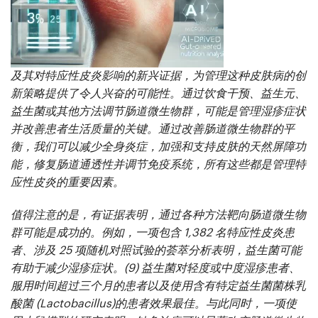
及其对特应性皮炎影响的新兴证据，为管理这种皮肤病的创
新策略提供了令人兴奋的可能性。通过饮食干预、益生元、
益生菌或其他方法调节肠道微生物群，可能是管理湿疹症状
并改善患者生活质量的关键。通过改善肠道微生物群的平
衡，我们可以减少全身炎症，加强和支持皮肤的天然屏障功
能，修复肠道通透性并调节免疫系统，所有这些都是管理特
应性皮炎的重要因素。
值得注意的是，有证据表明，通过各种方法靶向肠道微生物
群可能是成功的。例如，一项包含 1,382 名特应性皮炎患
者、涉及 25 项随机对照试验的荟萃分析表明，益生菌可能
有助于减少湿疹症状。(
9)
益生菌对轻度或中度湿疹患者、
服用时间超过三个月的患者以及使用含有特定益生菌菌株
乳
酸菌 (Lactobacillus)
的患者效果最佳。与此同时，一项使