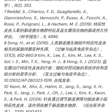
学》, 9
(2), 353.
7
Reddel, S., Chierico, F. D., Quagliariello, A.,
Giancristoforo, S., Vernocchi, P., Russo, A., Fiocchi, A.,
Rossi, P., Putignani, L., & Hachem, M. E. (2019). 特应性
皮炎儿童的肠道微生物群特征及益生菌混合物的肠道持久性
评估。
《科学报告》, 9
, 4996.
8
Song, H., et al. (2016). 人类肠道微生物组中特应性皮炎
相关的屎肠球菌亚种失调。
《过敏与临床免疫学杂志》,
137
(3), 852-860.
9
Kim, K., Lee, E., Kim, M., Lee, K. S.,
Sol, I. S., Min, T. K., Yang, H. J., & Hong, S. J. (2023). 益
生菌治疗特应性皮炎的疗效：随机对照试验的系统评价和亚
组分析的荟萃分析。
《亚太过敏与免疫学杂志》,
10.12932/AP-280323-1576.
在线发表.
10
Yeom, M., Ahn, S., Hahm, D., Jang, S., Jang, S. H.,
Park, S., Jang, J., Park, J., Oh, J., Lee, I., Kim, K., Kwon,
S., & Park, H. (2024). 针灸通过调节肠道屏障功能改善小鼠
特应性皮炎，该作用依赖于肠道微生物群。
《综合医学杂
志》, 22
(5), 600-613.