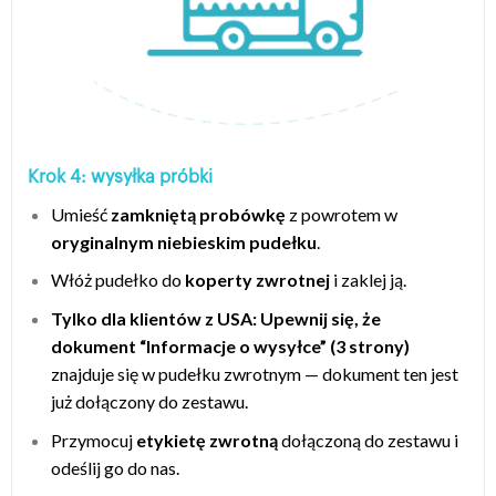
Krok 4: wysyłka próbki
Umieść
zamkniętą probówkę
z powrotem w
oryginalnym niebieskim pudełku
.
Włóż pudełko do
koperty zwrotnej
i zaklej ją.
Tylko dla klientów z USA: Upewnij się, że
dokument “Informacje o wysyłce” (3 strony)
znajduje się w pudełku zwrotnym — dokument ten jest
już dołączony do zestawu.
Przymocuj
etykietę zwrotną
dołączoną do zestawu i
odeślij go do nas.