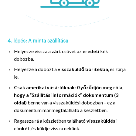
4. lépés: A minta szállítása
Helyezze vissza a
zárt
csövet az
eredeti
kék
dobozba.
Helyezze a dobozt a
visszaküldő borítékba
, és zárja
le.
Csak amerikai vásárlóknak: Győződjön meg róla,
hogy a “Szállítási információk” dokumentum (3
oldal)
benne van a visszaküldési dobozban – ez a
dokumentum már megtalálható a készletben.
Ragassza rá a készletben található
visszaküldési
címkét
, és küldje vissza nekünk.