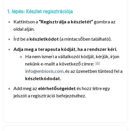
1. lépés: Készlet regisztrációja
Kattintson a
“Regisztrálja a készletét”
gombra az
oldal alján.
Írd be a
készletkódot
(a mintacsőben található).
Adja meg a terapeuta kódját, ha a rendszer kéri.
Ha nem ismeri a vállalkozói kódját, kérjük, írjon
nekünk e-mailt a következő címre:
info@enbiosis.com
, és az üzenetben tüntesd fel a
készletkódodat
.
Add meg az
elérhetőségeidet
és hozz létre egy
jelszót a regisztráció befejezéséhez.