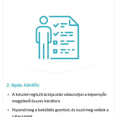
2. lépés: Kérdőív
A készlet regisztrációja után válaszoljon a képernyőn
megjelenő összes kérdésre
Nyomd meg a beküldés gombot, és oszd meg velünk a
válaszaidat