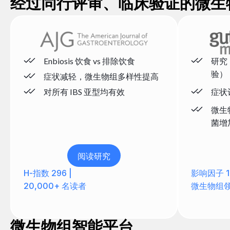
经过同行评审、临床验证的微生
Enbiosis 饮食 vs 排除饮食
研究：
验）
症状减轻，微生物组多样性提高
对所有 IBS 亚型均有效
症状评
微生
菌增
阅读研究
H-指数 296 |
影响因子 1
20,000+ 名读者
微生物组领
微生物组智能平台