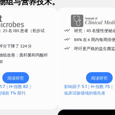
物组与营养技术。
25 名 IBS 患者（初步试
研究：45 名慢性便秘
84% 在 6 周内每周排便 
分下降了 124 分
呼吁更严格的益生菌
物组改善：粪杆菌和丙酸杆
加
阅读研究
阅读研究
1.7｜H-指数 82｜
影响因子 5.1｜H-指数 75｜
域前 1% 期刊
临床试验领域的领先者